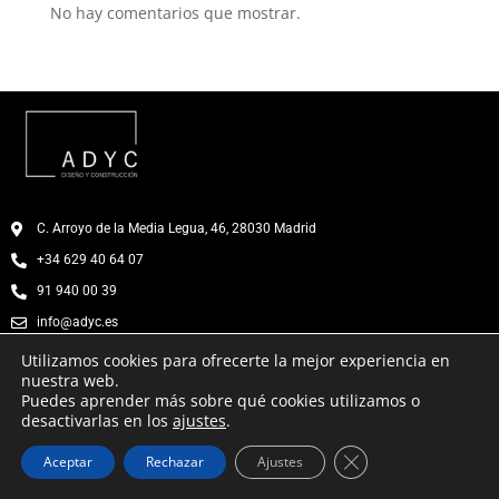
No hay comentarios que mostrar.
C. Arroyo de la Media Legua, 46, 28030 Madrid
+34 629 40 64 07
91 940 00 39
info@adyc.es
Lun – Jue 8:00-18:00 – Vie 8:00 – 14:00 – Sab – Cerrado
Utilizamos cookies para ofrecerte la mejor experiencia en
Política de Privacidad
Política de Cookies
Aviso Legal
nuestra web.
Puedes aprender más sobre qué cookies utilizamos o
desactivarlas en los
ajustes
.
Cerrar el banner d
Aceptar
Rechazar
Ajustes