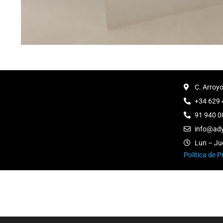
C. Arroy
+34 629 
91 940 0
info@ady
Lun – Ju
Política de P